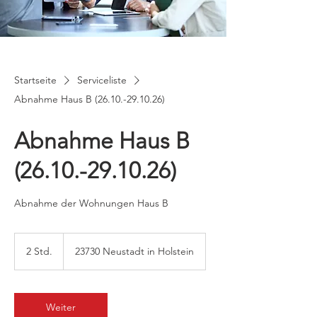
Startseite
Serviceliste
Abnahme Haus B (26.10.-29.10.26)
Abnahme Haus B
(26.10.-29.10.26)
Abnahme der Wohnungen Haus B
2 Std.
2
23730 Neustadt in Holstein
S
t
d
.
Weiter