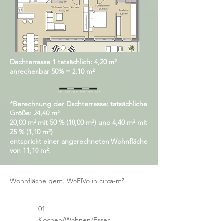
Dachterrasse 1 tatsächlich: 4,20
m²
anrechenbar 50% = 2,10
m²
*Berechnung der Dachterrasse: tatsächliche
Größe: 24,40
m²
20,00
m²
mit 50 % (10,00
m²
) und 4,40
m²
mit
25 % (1,10
m²
)
entspricht einer angerechneten Wohnfläche
von 11,10
m²
.
Wohnfläche gem. WoFlVo in circa-m²
01.
Kochen/Wohnen/Essen