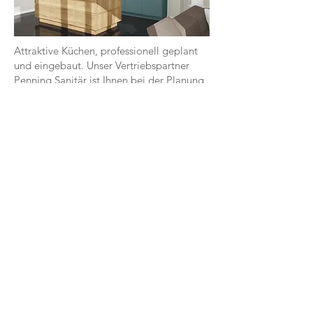
Attraktive Küchen, professionell geplant
und eingebaut. Unser Vertriebspartner
Penning Sanitär ist Ihnen bei der Planung
Ihrer Traumküche gerne behilflich.
Filiz Fiene | Küchenendkundenberaterin
E-Mail:
ffiene@penning-sanitaer.de
Tel:
040-736060628